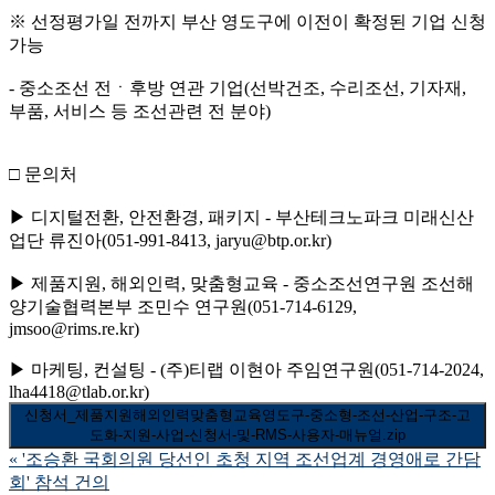
※ 선정평가일 전까지 부산 영도구에 이전이 확정된 기업 신청
가능
- 중소조선 전ㆍ후방 연관 기업(선박건조, 수리조선, 기자재,
부품, 서비스 등 조선관련 전 분야)
□ 문의처
▶ 디지털전환, 안전환경, 패키지 - 부산테크노파크 미래신산
업단 류진아(051-991-8413, jaryu@btp.or.kr)
▶ 제품지원, 해외인력, 맞춤형교육 - 중소조선연구원 조선해
양기술협력본부 조민수 연구원(051-714-6129,
jmsoo@rims.re.kr)
▶ 마케팅, 컨설팅 - (주)티랩 이현아 주임연구원(051-714-2024,
lha4418@tlab.or.kr)
신청서_제품지원해외인력맞춤형교육영도구-중소형-조선-산업-구조-고
도화-지원-사업-신청서-및-RMS-사용자-매뉴얼.zip
«
'조승환 국회의원 당선인 초청 지역 조선업계 경영애로 간담
회' 참석 건의