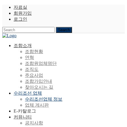
자료실
회원가입
로그인
조합소개
조합현황
연혁
조합원업체명단
조직도
주요사업
조합가입안내
찾아오시는 길
수리조선 업체
수리조선업체 정보
업체 게시판
E-카탈로그
커뮤니티
공지사항